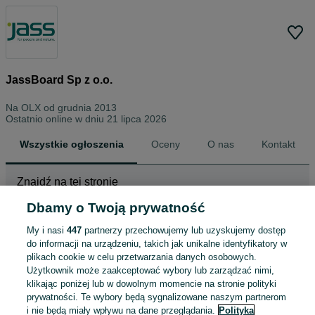
JassBoard Sp z o.o.
Na OLX od
grudnia 2013
Ostatnio online w dniu 21 lipca 2026
Wszystkie ogłoszenia
Oceny
O nas
Kontakt
Znajdź na tej stronie
Dbamy o Twoją prywatność
My i nasi
447
partnerzy przechowujemy lub uzyskujemy dostęp
Wybierz kategorię
do informacji na urządzeniu, takich jak unikalne identyfikatory w
plikach cookie w celu przetwarzania danych osobowych.
ZNALEŹLIŚMY 1
Sortowanie
Opcje przeglądania
Użytkownik może zaakceptować wybory lub zarządzać nimi,
OGŁOSZENIE
klikając poniżej lub w dowolnym momencie na stronie polityki
prywatności. Te wybory będą sygnalizowane naszym partnerom
i nie będą miały wpływu na dane przeglądania.
Polityka